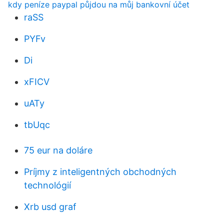
kdy peníze paypal půjdou na můj bankovní účet
raSS
PYFv
Di
xFICV
uATy
tbUqc
75 eur na doláre
Príjmy z inteligentných obchodných
technológií
Xrb usd graf