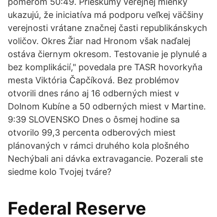
pomerom 50:49. Prieskumy verejnej mienky
ukazujú, že iniciatíva má podporu veľkej väčšiny
verejnosti vrátane značnej časti republikánskych
voličov. Okres Žiar nad Hronom však naďalej
ostáva čiernym okresom. Testovanie je plynulé a
bez komplikácií," povedala pre TASR hovorkyňa
mesta Viktória Čapčíková. Bez problémov
otvorili dnes ráno aj 16 odberných miest v
Dolnom Kubíne a 50 odberných miest v Martine.
9:39 SLOVENSKO Dnes o ôsmej hodine sa
otvorilo 99,3 percenta odberových miest
plánovaných v rámci druhého kola plošného
Nechýbali ani dávka extravagancie. Pozerali ste
siedme kolo Tvojej tváre?
Federal Reserve