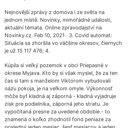
Nejnovější zprávy z domova i ze světa na
jednom místě. Novinky, mimořádné události,
aktuální témata. Online zpravodajství na
Novinky.cz. Feb 10, 2021 · 3. Covid automat:
Situácia sa zhoršila vo väčšine okresov, čiernych
je už 15 117 476; 4.
Kúpila si veľký pozemok v obci Priepasné v
okrese Myjava. Kto by si však myslel, že za ten
čas si tam s manželom Viktorom vybudovali
oázu pokoja, je na veľkom omyle. Výkonnosť
môže byť kladná aj záporná - kladná vyjadruje
zisk pre podielnika, záporná jeho stratu. Je
vypočítaná presne za uvedené obdobie - to
znamená o koľko zhodnotil fond peniaze za
posledný jeden mesiac, šesť mesiacov a jeden