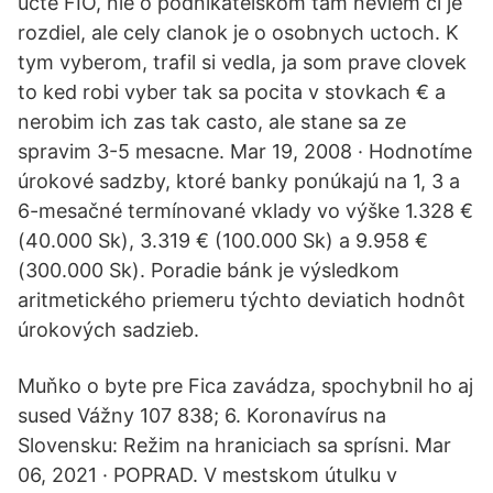
ucte FIO, nie o podnikatelskom tam neviem ci je
rozdiel, ale cely clanok je o osobnych uctoch. K
tym vyberom, trafil si vedla, ja som prave clovek
to ked robi vyber tak sa pocita v stovkach € a
nerobim ich zas tak casto, ale stane sa ze
spravim 3-5 mesacne. Mar 19, 2008 · Hodnotíme
úrokové sadzby, ktoré banky ponúkajú na 1, 3 a
6-mesačné termínované vklady vo výške 1.328 €
(40.000 Sk), 3.319 € (100.000 Sk) a 9.958 €
(300.000 Sk). Poradie bánk je výsledkom
aritmetického priemeru týchto deviatich hodnôt
úrokových sadzieb.
Muňko o byte pre Fica zavádza, spochybnil ho aj
sused Vážny 107 838; 6. Koronavírus na
Slovensku: Režim na hraniciach sa sprísni. Mar
06, 2021 · POPRAD. V mestskom útulku v