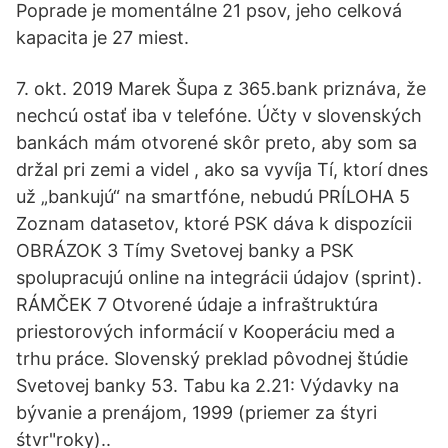
Poprade je momentálne 21 psov, jeho celková
kapacita je 27 miest.
7. okt. 2019 Marek Šupa z 365.bank priznáva, že
nechcú ostať iba v telefóne. Účty v slovenských
bankách mám otvorené skôr preto, aby som sa
držal pri zemi a videl , ako sa vyvíja Tí, ktorí dnes
už „bankujú“ na smartfóne, nebudú PRÍLOHA 5
Zoznam datasetov, ktoré PSK dáva k dispozícii
OBRÁZOK 3 Tímy Svetovej banky a PSK
spolupracujú online na integrácii údajov (sprint).
RÁMČEK 7 Otvorené údaje a infraštruktúra
priestorových informácií v Kooperáciu med a
trhu práce. Slovenský preklad pôvodnej štúdie
Svetovej banky 53. Tabu ka 2.21: Výdavky na
bývanie a prenájom, 1999 (priemer za śtyri
śtvr"roky)..