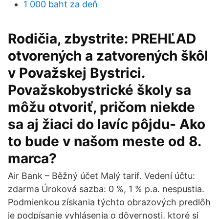
1 000 baht za deň
Rodičia, zbystrite: PREHĽAD
otvorených a zatvorených škôl
v Považskej Bystrici.
Považskobystrické školy sa
môžu otvoriť, pričom niekde
sa aj žiaci do lavíc pôjdu- Ako
to bude v našom meste od 8.
marca?
Air Bank – Běžný účet Malý tarif. Vedení účtu:
zdarma Úroková sazba: 0 %, 1 % p.a. nespustia.
Podmienkou získania týchto obrazových predlôh
je podpísanie vyhlásenia o dôvernosti, ktoré si