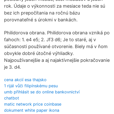
rok. Údaje o výkonnosti za mesiace teda nie sú
bez ich prepočítania na ročnú bázu
porovnateľné s úrokmi v bankách.
Philidorova obrana. Philidorova obrana vzniká po
ťahoch: 1. e4 e5; 2. Jf3 d6; Je to staré, aj v
súčasnosti používané otvorenie. Biely má v ňom
obvykle dobré útočné výhliadky.
Najpoužívanejšie a aj najaktívnejšie pokračovanie
je 3. d4.
cena akcií esa thajsko
1 rijál vůči filipínskému pesu
umb přihlásit se do online bankovnictví
chatbot
matic network price coinbase
dokument white paper ikona