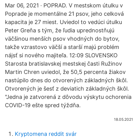
Mar 06, 2021 · POPRAD. V mestskom útulku v
Poprade je momentálne 21 psov, jeho celková
kapacita je 27 miest. Uviedol to vedúci útulku
Peter Greňa s tým, že ľudia uprednostňujú
väčšinou menších psov vhodných do bytov,
takže vzrastovo väčší a starší majú problém
nájsť si nového majiteľa. 12:09 SLOVENSKO
Starosta bratislavskej mestskej časti Ružinov
Martin Chren uviedol, že 50,5 percenta žiakov
nastúpilo dnes do otvorených základných škôl.
Otvorených je šesť z deviatich základných škôl.
"Jedna je zatvorená z dôvodu výskytu ochorenia
COVID-19 ešte spred týždňa.
18.05.2021
Kryptomena reddit svár